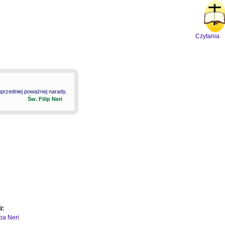
Czytania
oprzedniej poważnej narady.
Św. Filip Neri
i:
ipa Neri