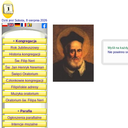
Dziś jest Sobota, 8 sierpnia 2026
+
Kongregacja
Rok Jubileuszowy
Myśli na każd
Nie powinno s
Historia kongregacji
Św. Filip Neri
Św. Jan Henryk Newman
Święci Oratorium
Członkowie kongregacji
Filipińskie adresy
Muzyka oratorium
Oratorium św. Filipa Neri
+
Parafia
Ogłoszenia parafialne
Intencje mszalne