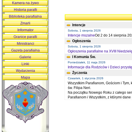
Kamera na żywo
Historia parafii
Biblioteka parafialna
Zmarli
Intencje
Informator
Sobota, 1 sierpnia 2026
Intencje mszalne
Od 2 do 14 sierpnia 20
Granice parafii
Ogłoszenia
Ministranci
Sobota, 1 sierpnia 2026
Gazeta parafialna
Ogłoszenia parafialne na XVIII Niedziel
I Komunia Św.
Galerie
Poniedziałek, 11 maja 2026
Linki
Informacje dla Rodziców i Dzieci przystę
Wydarzenia
Życzenia
Mapa
Czwartek, 1 stycznia 2026
Wszystkim Parafianom, Gościom i Tym, kt
św. Filipa Neri.
Na początku Nowego Roku z całego serc
Parafianom i Wszystkim, z którymi dan