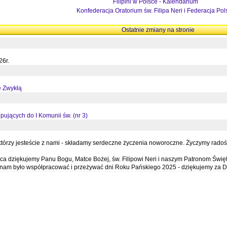
Filipini w Polsce - Kalendarium
Konfederacja Oratorium św. Filipa Neri i Federacja Pol
Ostatnie zmiany na stronie
26r.
ę Zwykłą
pujących do I Komunii św. (nr 3)
órzy jesteście z nami - składamy serdeczne życzenia noworoczne. Życzymy radości,
a dziękujemy Panu Bogu, Matce Bożej, św. Filipowi Neri i naszym Patronom Święt
e nam było współpracować i przeżywać dni Roku Pańskiego 2025 - dziękujemy za D