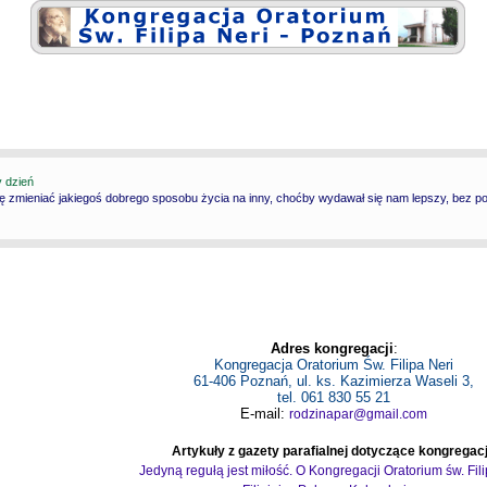
y dzień
ię zmieniać jakiegoś dobrego sposobu życia na inny, choćby wydawał się nam lepszy, bez p
Adres kongregacji
:
Kongregacja Oratorium Św. Filipa Neri
61-406 Poznań, ul. ks. Kazimierza Waseli 3,
tel. 061 830 55 21
E-mail:
rodzinapar@gmail.com
Artykuły z gazety parafialnej dotyczące kongregacj
Jedyną regułą jest miłość. O Kongregacji Oratorium św. Fil