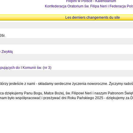
Filipini w Polsce - Kalendarium
Konfederacja Oratorium św. Filipa Neri i Federacja Pol
Les derniers changements du site
26r.
ę Zwykłą
pujących do I Komunii św. (nr 3)
órzy jesteście z nami - składamy serdeczne życzenia noworoczne. Życzymy radości,
a dziękujemy Panu Bogu, Matce Bożej, św. Filipowi Neri i naszym Patronom Święt
e nam było współpracować i przeżywać dni Roku Pańskiego 2025 - dziękujemy za D