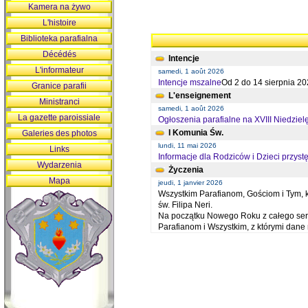
Kamera na żywo
L'histoire
Biblioteka parafialna
Décédés
Intencje
L'informateur
samedi, 1 août 2026
Intencje mszalne
Od 2 do 14 sierpnia 20
Granice parafii
L'enseignement
Ministranci
samedi, 1 août 2026
La gazette paroissiale
Ogłoszenia parafialne na XVIII Niedziel
I Komunia Św.
Galeries des photos
lundi, 11 mai 2026
Links
Informacje dla Rodziców i Dzieci przystę
Wydarzenia
Życzenia
Mapa
jeudi, 1 janvier 2026
Wszystkim Parafianom, Gościom i Tym, kt
św. Filipa Neri.
Na początku Nowego Roku z całego serc
Parafianom i Wszystkim, z którymi dan