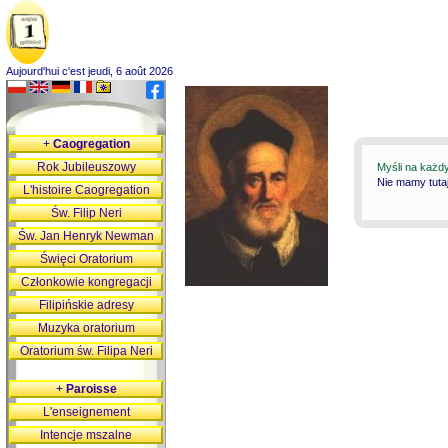
Aujourd'hui c'est jeudi, 6 août 2026
+
Caogregation
Rok Jubileuszowy
Myśli na każd
Nie mamy tutaj
L'histoire Caogregation
Św. Filip Neri
Św. Jan Henryk Newman
Święci Oratorium
Członkowie kongregacji
Filipińskie adresy
Muzyka oratorium
Oratorium św. Filipa Neri
+
Paroisse
L'enseignement
Intencje mszalne