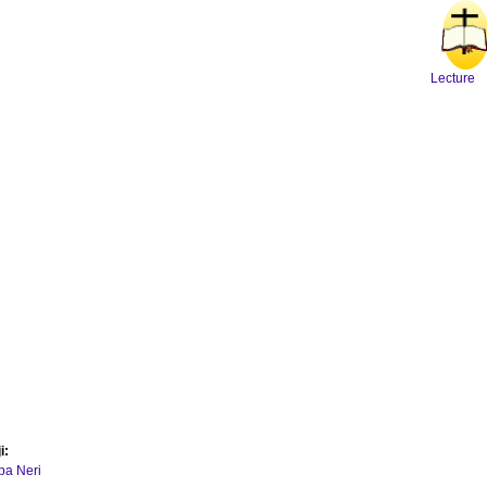
Lecture
i:
ipa Neri