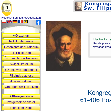
Heute ist Sonntag, 9 August 2026
+
Oratorium
Myśli na każd
Rok Jubileuszowy
Każdy powinie
Geschichte der Oratorium
wybadać i zgan
Hl. Phillip Neri
Św. Jan Henryk Newman
Święci Oratorium
Członkowie kongregacji
Filipińskie adresy
Muzyka oratorium
Oratorium św. Filipa Neri
Kongreg
+
Pfarrgemeinde
61-406 Poz
Pfargemeinde aktuell
Intencje mszalne