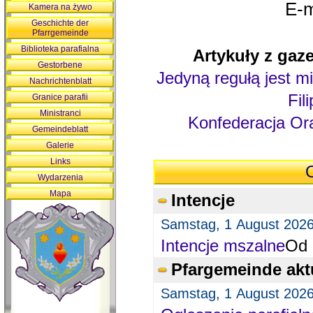
E-m
Kamera na żywo
Geschichte der
Pfarrgemeinde
Biblioteka parafialna
Artykuły z gaze
Gestorbene
Jedyną regułą jest mi
Nachrichtenblatt
Fil
Granice parafii
Ministranci
Konfederacja Ora
Gemeindeblatt
Galerie
Links
O
Wydarzenia
Mapa
Intencje
Samstag, 1 August 202
Intencje mszalne
Od 
Pfargemeinde akt
Samstag, 1 August 202