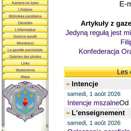
E-m
Kamera na żywo
L'histoire
Biblioteka parafialna
Artykuły z gaze
Décédés
L'informateur
Jedyną regułą jest mi
Granice parafii
Fil
Ministranci
Konfederacja Ora
La gazette paroissiale
Galeries des photos
Links
Wydarzenia
Les 
Mapa
Intencje
samedi, 1 août 2026
Intencje mszalne
Od 
L'enseignement
samedi, 1 août 2026