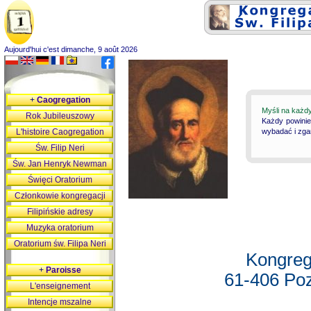
Aujourd'hui c'est dimanche, 9 août 2026
+
Caogregation
Myśli na każd
Rok Jubileuszowy
Każdy powinie
L'histoire Caogregation
wybadać i zgan
Św. Filip Neri
Św. Jan Henryk Newman
Święci Oratorium
Członkowie kongregacji
Filipińskie adresy
Muzyka oratorium
Oratorium św. Filipa Neri
Kongreg
+
Paroisse
61-406 Poz
L'enseignement
Intencje mszalne