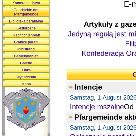
E-m
Kamera na żywo
Geschichte der
Pfarrgemeinde
Biblioteka parafialna
Artykuły z gaze
Gestorbene
Jedyną regułą jest mi
Nachrichtenblatt
Fil
Granice parafii
Ministranci
Konfederacja Ora
Gemeindeblatt
Galerie
Links
O
Wydarzenia
Mapa
Intencje
Samstag, 1 August 202
Intencje mszalne
Od 
Pfargemeinde akt
Samstag, 1 August 202