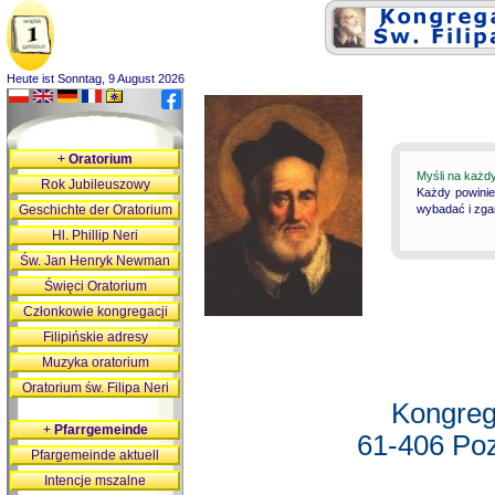
Heute ist Sonntag, 9 August 2026
+
Oratorium
Myśli na każd
Rok Jubileuszowy
Każdy powinie
Geschichte der Oratorium
wybadać i zgan
Hl. Phillip Neri
Św. Jan Henryk Newman
Święci Oratorium
Członkowie kongregacji
Filipińskie adresy
Muzyka oratorium
Oratorium św. Filipa Neri
Kongreg
+
Pfarrgemeinde
61-406 Poz
Pfargemeinde aktuell
Intencje mszalne