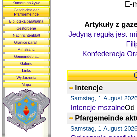
E-m
Kamera na żywo
Geschichte der
Pfarrgemeinde
Biblioteka parafialna
Artykuły z gaze
Gestorbene
Jedyną regułą jest mi
Nachrichtenblatt
Fil
Granice parafii
Ministranci
Konfederacja Ora
Gemeindeblatt
Galerie
Links
O
Wydarzenia
Mapa
Intencje
Samstag, 1 August 202
Intencje mszalne
Od 
Pfargemeinde akt
Samstag, 1 August 202