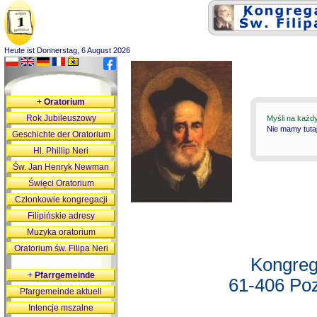
Heute ist Donnerstag, 6 August 2026
+
Oratorium
Rok Jubileuszowy
Myśli na każd
Nie mamy tutaj
Geschichte der Oratorium
Hl. Phillip Neri
Św. Jan Henryk Newman
Święci Oratorium
Członkowie kongregacji
Filipińskie adresy
Muzyka oratorium
Oratorium św. Filipa Neri
Kongreg
+
Pfarrgemeinde
61-406 Poz
Pfargemeinde aktuell
Intencje mszalne