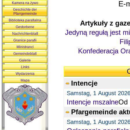
E-m
Kamera na żywo
Geschichte der
Pfarrgemeinde
Biblioteka parafialna
Artykuły z gaze
Gestorbene
Jedyną regułą jest mi
Nachrichtenblatt
Fil
Granice parafii
Ministranci
Konfederacja Ora
Gemeindeblatt
Galerie
Links
O
Wydarzenia
Mapa
Intencje
Samstag, 1 August 202
Intencje mszalne
Od 
Pfargemeinde akt
Samstag, 1 August 202