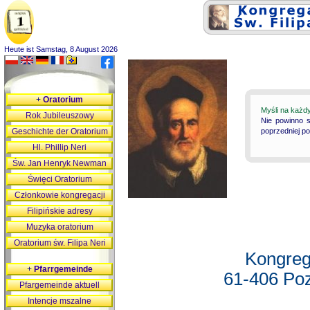
Heute ist Samstag, 8 August 2026
+
Oratorium
Myśli na każd
Rok Jubileuszowy
Nie powinno s
Geschichte der Oratorium
poprzedniej p
Hl. Phillip Neri
Św. Jan Henryk Newman
Święci Oratorium
Członkowie kongregacji
Filipińskie adresy
Muzyka oratorium
Oratorium św. Filipa Neri
Kongreg
+
Pfarrgemeinde
61-406 Poz
Pfargemeinde aktuell
Intencje mszalne