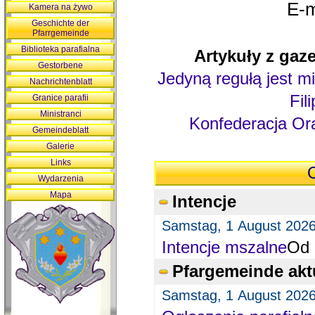
E-m
Kamera na żywo
Geschichte der
Pfarrgemeinde
Biblioteka parafialna
Artykuły z gaze
Gestorbene
Jedyną regułą jest mi
Nachrichtenblatt
Fil
Granice parafii
Ministranci
Konfederacja Ora
Gemeindeblatt
Galerie
Links
O
Wydarzenia
Mapa
Intencje
Samstag, 1 August 202
Intencje mszalne
Od 
Pfargemeinde akt
Samstag, 1 August 202