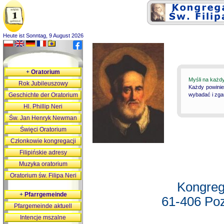
Heute ist Sonntag, 9 August 2026
+
Oratorium
Myśli na każd
Rok Jubileuszowy
Każdy powinie
Geschichte der Oratorium
wybadać i zgan
Hl. Phillip Neri
Św. Jan Henryk Newman
Święci Oratorium
Członkowie kongregacji
Filipińskie adresy
Muzyka oratorium
Oratorium św. Filipa Neri
Kongreg
+
Pfarrgemeinde
61-406 Poz
Pfargemeinde aktuell
Intencje mszalne