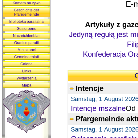
E-m
Kamera na żywo
Geschichte der
Pfarrgemeinde
Biblioteka parafialna
Artykuły z gaze
Gestorbene
Jedyną regułą jest mi
Nachrichtenblatt
Fil
Granice parafii
Ministranci
Konfederacja Ora
Gemeindeblatt
Galerie
Links
O
Wydarzenia
Mapa
Intencje
Samstag, 1 August 202
Intencje mszalne
Od 
Pfargemeinde akt
Samstag, 1 August 202