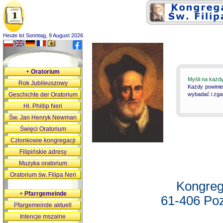
Heute ist Sonntag, 9 August 2026
+
Oratorium
Myśli na każd
Rok Jubileuszowy
Każdy powinie
Geschichte der Oratorium
wybadać i zgan
Hl. Phillip Neri
Św. Jan Henryk Newman
Święci Oratorium
Członkowie kongregacji
Filipińskie adresy
Muzyka oratorium
Oratorium św. Filipa Neri
Kongreg
+
Pfarrgemeinde
61-406 Poz
Pfargemeinde aktuell
Intencje mszalne