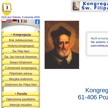
Dziś jest Sobota, 8 sierpnia 2026
+
Kongregacja
Myśli na każd
Rok Jubileuszowy
Nie powinno s
Historia kongregacji
poprzedniej p
Św. Filip Neri
Św. Jan Henryk Newman
Święci Oratorium
Członkowie kongregacji
Filipińskie adresy
Muzyka oratorium
Oratorium św. Filipa Neri
Kongreg
+
Parafia
61-406 Poz
Ogłoszenia parafialne
Intencje mszalne