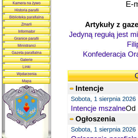
E-m
Kamera na żywo
Historia parafii
Biblioteka parafialna
Artykuły z gaze
Zmarli
Informator
Jedyną regułą jest mi
Granice parafii
Fil
Ministranci
Konfederacja Ora
Gazeta parafialna
Galerie
Linki
Wydarzenia
O
Mapa
Intencje
Sobota, 1 sierpnia 2026
Intencje mszalne
Od 
Ogłoszenia
Sobota, 1 sierpnia 2026