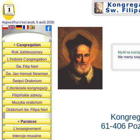
Aujourd'hui c'est jeudi, 6 août 2026
+
Caogregation
Rok Jubileuszowy
Myśli na każd
Nie mamy tutaj
L'histoire Caogregation
Św. Filip Neri
Św. Jan Henryk Newman
Święci Oratorium
Członkowie kongregacji
Filipińskie adresy
Muzyka oratorium
Oratorium św. Filipa Neri
Kongreg
+
Paroisse
61-406 Poz
L'enseignement
Intencje mszalne