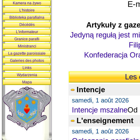
E-m
Kamera na żywo
L'histoire
Biblioteka parafialna
Artykuły z gaze
Décédés
L'informateur
Jedyną regułą jest mi
Granice parafii
Fil
Ministranci
Konfederacja Ora
La gazette paroissiale
Galeries des photos
Links
Wydarzenia
Les 
Mapa
Intencje
samedi, 1 août 2026
Intencje mszalne
Od 
L'enseignement
samedi, 1 août 2026