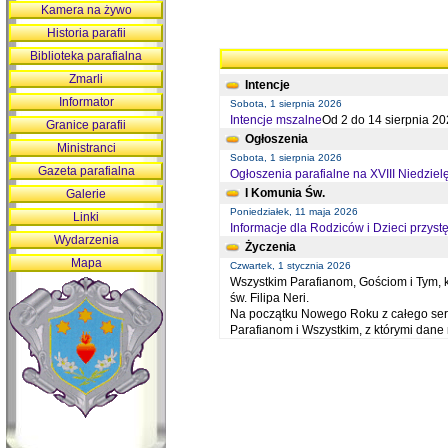
Kamera na żywo
Historia parafii
Biblioteka parafialna
Zmarli
Intencje
Informator
Sobota, 1 sierpnia 2026
Intencje mszalne
Od 2 do 14 sierpnia 20
Granice parafii
Ogłoszenia
Ministranci
Sobota, 1 sierpnia 2026
Gazeta parafialna
Ogłoszenia parafialne na XVIII Niedziel
I Komunia Św.
Galerie
Poniedziałek, 11 maja 2026
Linki
Informacje dla Rodziców i Dzieci przystę
Wydarzenia
Życzenia
Mapa
Czwartek, 1 stycznia 2026
Wszystkim Parafianom, Gościom i Tym, kt
św. Filipa Neri.
Na początku Nowego Roku z całego serc
Parafianom i Wszystkim, z którymi dan