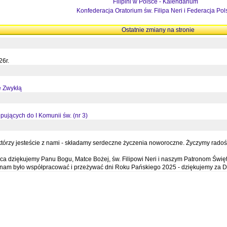
Filipini w Polsce - Kalendarium
Konfederacja Oratorium św. Filipa Neri i Federacja Pol
Ostatnie zmiany na stronie
26r.
ę Zwykłą
pujących do I Komunii św. (nr 3)
órzy jesteście z nami - składamy serdeczne życzenia noworoczne. Życzymy radości,
a dziękujemy Panu Bogu, Matce Bożej, św. Filipowi Neri i naszym Patronom Święt
e nam było współpracować i przeżywać dni Roku Pańskiego 2025 - dziękujemy za D