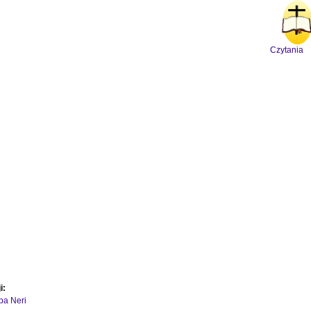
Czytania
i:
ipa Neri