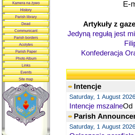
E-m
Kamera na żywo
History
Parish library
Artykuły z gaze
Dead
Communicant
Jedyną regułą jest mi
Parish borders
Fil
Acolytes
Konfederacja Ora
Parish Paper
Photo Album
Links
Events
Site map
Intencje
Saturday, 1 August 202
Intencje mszalne
Od 
Parish Announce
Saturday, 1 August 202