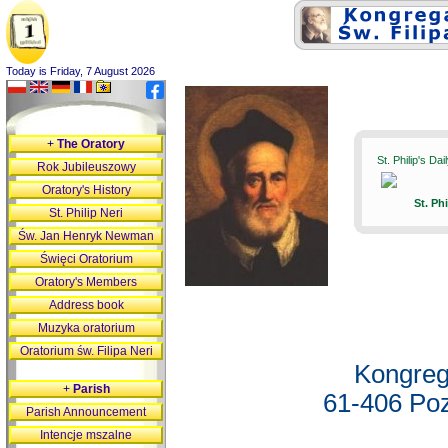
Today is Friday, 7 August 2026
+
The Oratory
St. Philip's Da
Rok Jubileuszowy
Oratory's History
St. Ph
St. Philip Neri
Św. Jan Henryk Newman
Święci Oratorium
Oratory's Members
Address book
Muzyka oratorium
Oratorium św. Filipa Neri
Kongreg
+
Parish
61-406 Poz
Parish Announcement
Intencje mszalne