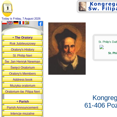
Today is Friday, 7 August 2026
+
The Oratory
St. Philip's Da
Rok Jubileuszowy
Oratory's History
St. Ph
St. Philip Neri
Św. Jan Henryk Newman
Święci Oratorium
Oratory's Members
Address book
Muzyka oratorium
Oratorium św. Filipa Neri
Kongreg
+
Parish
61-406 Poz
Parish Announcement
Intencje mszalne