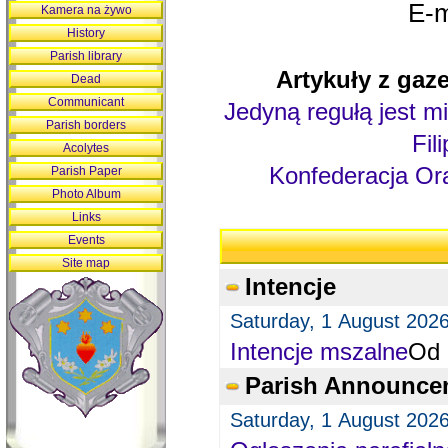
E-m
Kamera na żywo
History
Parish library
Artykuły z gaze
Dead
Communicant
Jedyną regułą jest mi
Parish borders
Fil
Acolytes
Konfederacja Ora
Parish Paper
Photo Album
Links
Events
Site map
Intencje
Saturday, 1 August 202
Intencje mszalne
Od 
Parish Announce
Saturday, 1 August 202