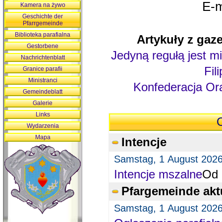
E-m
Kamera na żywo
Geschichte der
Pfarrgemeinde
Biblioteka parafialna
Artykuły z gaze
Gestorbene
Jedyną regułą jest mi
Nachrichtenblatt
Fil
Granice parafii
Ministranci
Konfederacja Ora
Gemeindeblatt
Galerie
Links
O
Wydarzenia
Mapa
Intencje
Samstag, 1 August 202
Intencje mszalne
Od 
Pfargemeinde akt
Samstag, 1 August 202