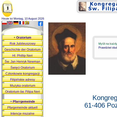
Heute ist Montag, 10 August 2026
+
Oratorium
Rok Jubileuszowy
Myśli na każd
Prawdziwi słu
Geschichte der Oratorium
Hl. Phillip Neri
Św. Jan Henryk Newman
Święci Oratorium
Członkowie kongregacji
Filipińskie adresy
Muzyka oratorium
Oratorium św. Filipa Neri
Kongreg
+
Pfarrgemeinde
61-406 Poz
Pfargemeinde aktuell
Intencje mszalne