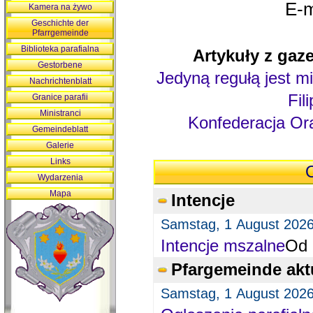
E-m
Kamera na żywo
Geschichte der
Pfarrgemeinde
Biblioteka parafialna
Artykuły z gaze
Gestorbene
Jedyną regułą jest mi
Nachrichtenblatt
Fil
Granice parafii
Ministranci
Konfederacja Ora
Gemeindeblatt
Galerie
Links
O
Wydarzenia
Mapa
Intencje
Samstag, 1 August 202
Intencje mszalne
Od 
Pfargemeinde akt
Samstag, 1 August 202