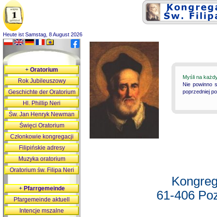
Heute ist Samstag, 8 August 2026
+
Oratorium
Myśli na każd
Rok Jubileuszowy
Nie powinno s
Geschichte der Oratorium
poprzedniej p
Hl. Phillip Neri
Św. Jan Henryk Newman
Święci Oratorium
Członkowie kongregacji
Filipińskie adresy
Muzyka oratorium
Oratorium św. Filipa Neri
Kongreg
+
Pfarrgemeinde
61-406 Poz
Pfargemeinde aktuell
Intencje mszalne