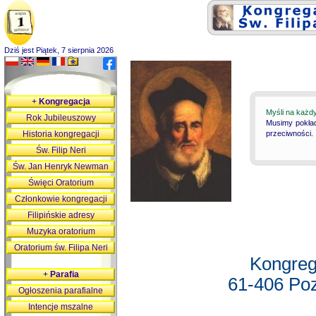
Dziś jest Piątek, 7 sierpnia 2026
+
Kongregacja
Myśli na każd
Rok Jubileuszowy
Musimy pokład
Historia kongregacji
przeciwności.
Św. Filip Neri
Św. Jan Henryk Newman
Święci Oratorium
Członkowie kongregacji
Filipińskie adresy
Muzyka oratorium
Oratorium św. Filipa Neri
Kongreg
+
Parafia
61-406 Poz
Ogłoszenia parafialne
Intencje mszalne