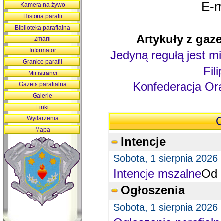
E-m
Kamera na żywo
Historia parafii
Biblioteka parafialna
Artykuły z gaze
Zmarli
Informator
Jedyną regułą jest mi
Granice parafii
Fil
Ministranci
Konfederacja Ora
Gazeta parafialna
Galerie
Linki
Wydarzenia
O
Mapa
Intencje
Sobota, 1 sierpnia 2026
Intencje mszalne
Od 
Ogłoszenia
Sobota, 1 sierpnia 2026